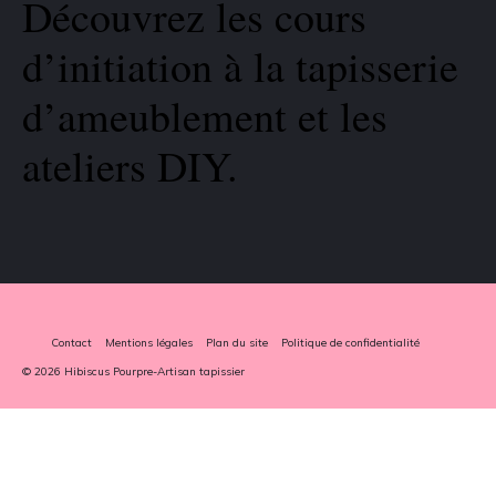
Découvrez les cours
d’initiation à la tapisserie
d’ameublement et les
ateliers DIY.
Contact
Mentions légales
Plan du site
Politique de confidentialité
© 2026 Hibiscus Pourpre-Artisan tapissier