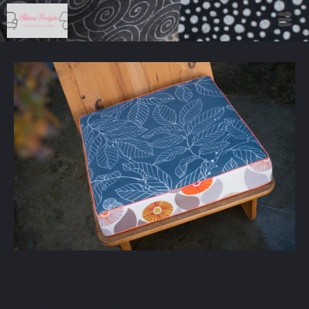
hibiscus pourpre coussin à plate-
bande et passepoil orange vue du