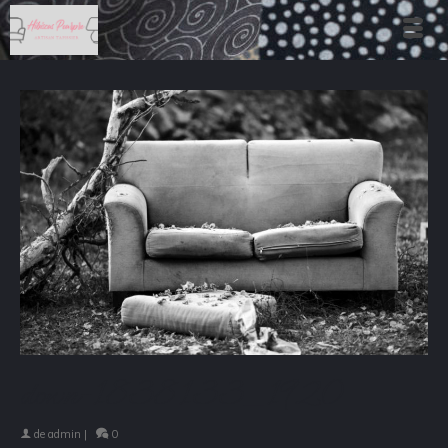
down-1838133_1920
de
admin
|
0