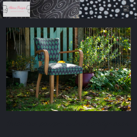
fhibiscus pourpre auteuil bridge paon
vue de quart extérieur