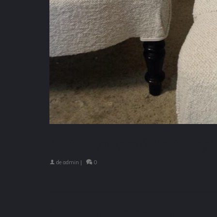
hibiscus pourpre fauteuils angl
de
admin
|
0
Laisser un commentaire