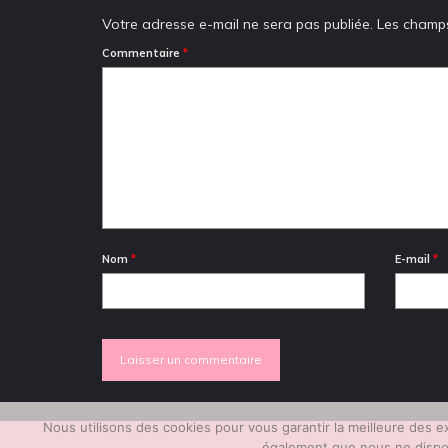
Votre adresse e-mail ne sera pas publiée.
Les champs
Commentaire
*
Nom
*
E-mail
*
Nous utilisons des cookies pour vous garantir la meilleure des 
également que nous ne disposo